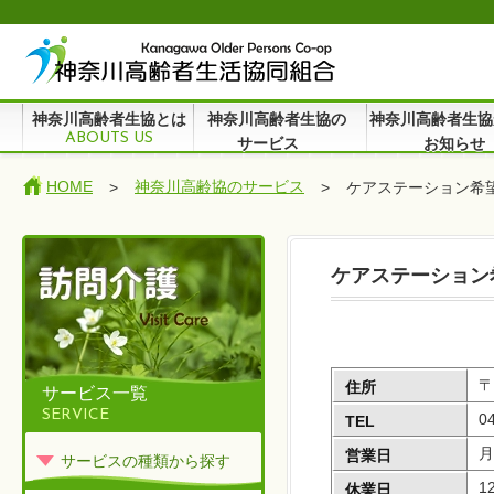
神奈川高齢者生協とは
神奈川高齢者生協の
神奈川高齢者生協
ABOUTS US
サービス
お知らせ
HOME
神奈川高齢協のサービス
>
>
ケアステーション希
ケアステーション
〒
住所
サービス一覧
SERVICE
0
TEL
月
営業日
サービスの種類から探す
1
休業日