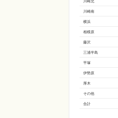
川崎北
川崎南
横浜
相模原
藤沢
三浦半島
平塚
伊勢原
厚木
その他
合計