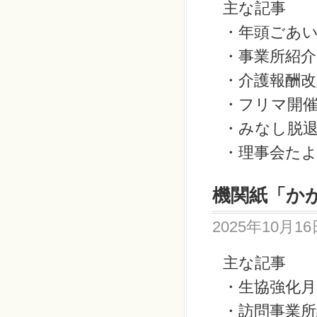
主な記事
・年頭ごあ
・事業所紹介
・介護報酬
・フリマ開
・みなし脱
・理事会た
機関紙「かが
2025年10月16
主な記事
・生協強化月
・訪問事業所