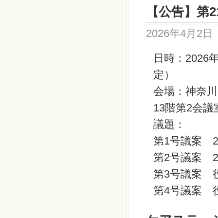
【公告】第
2026年4月2日
日時：
2026
定）
会場：神奈
13
階第
2
会議
議題：
第
1
号議案
第
2
号議案
第
3
号議案 
第
4
号議案 