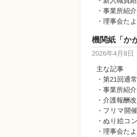
・新入職員
・事業所紹
・理事会た
機関紙「かが
2026年4月8日
主な記事
・第21回通
・事業所紹介
・介護報酬
・フリマ開
・ぬり絵コ
・理事会た