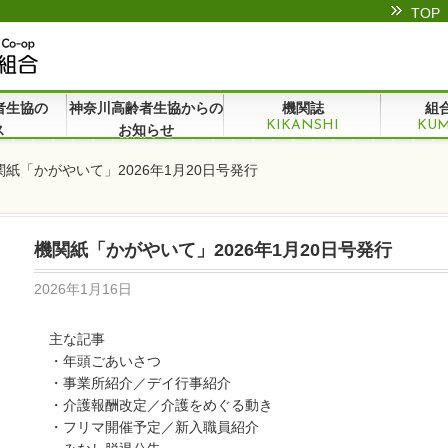
TOP
者生協の
神奈川高齢者生協からの
機関誌
組
KIKANSHI
KUM
ビス
お知らせ
関紙「かがやいて」2026年1月20日号発行
機関紙「かがやいて」2026年1月20日号発行
2026年1月16日
主な記事
・年頭ごあいさつ
・事業所紹介／デイ行事紹介
・介護報酬改定／介護をめぐる動き
・フリマ開催予定／新入職員紹介