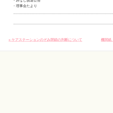
・みなし脱退公告
・理事会たより
« ケアステーションのぞみ閉鎖の判断について
機関紙